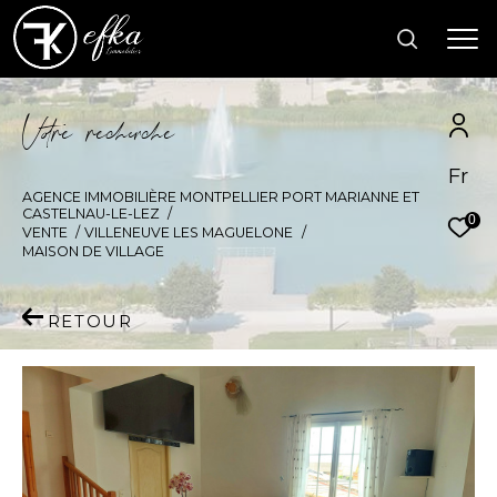
V
o
r
e
r
e
c
e
c
e
Fr
AGENCE IMMOBILIÈRE MONTPELLIER PORT MARIANNE ET
CASTELNAU-LE-LEZ
0
VENTE
VILLENEUVE LES MAGUELONE
MAISON DE VILLAGE
RETOUR