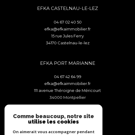
EFKA CASTELNAU-LE-LEZ
04 67 02 40 50
efka@efkaimmobilier.fr
15 rue Jules Ferry
34170
castelnau-le-lez
EFKA PORT MARIANNE
04 67 42 64 99
efka@efkaimmobilier.fr
111 avenue Théroigne de Méricourt
34000
montpellier
Comme beaucoup, notre site
utilise les cookies
Recrutement
Espace propriétaire
On aimerait vous accompagner pendant