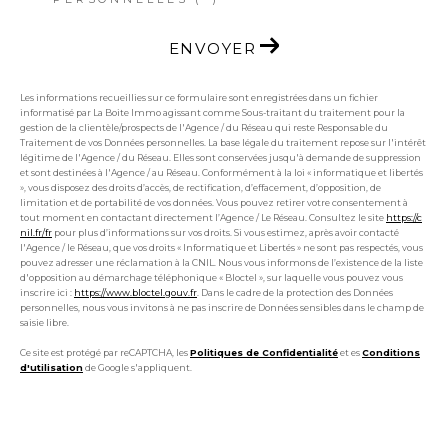
ENVOYER
Les informations recueillies sur ce formulaire sont enregistrées dans un fichier
informatisé par La Boite Immo agissant comme Sous-traitant du traitement pour la
gestion de la clientèle/prospects de l'Agence / du Réseau qui reste Responsable du
Traitement de vos Données personnelles. La base légale du traitement repose sur l'intérêt
légitime de l'Agence / du Réseau. Elles sont conservées jusqu'à demande de suppression
et sont destinées à l'Agence / au Réseau. Conformément à la loi « informatique et libertés
», vous disposez des droits d’accès, de rectification, d’effacement, d’opposition, de
limitation et de portabilité de vos données. Vous pouvez retirer votre consentement à
tout moment en contactant directement l’Agence / Le Réseau. Consultez le site
https://c
nil.fr/fr
pour plus d’informations sur vos droits. Si vous estimez, après avoir contacté
l'Agence / le Réseau, que vos droits « Informatique et Libertés » ne sont pas respectés, vous
pouvez adresser une réclamation à la CNIL. Nous vous informons de l’existence de la liste
d'opposition au démarchage téléphonique « Bloctel », sur laquelle vous pouvez vous
inscrire ici :
https://www.bloctel.gouv.fr
. Dans le cadre de la protection des Données
personnelles, nous vous invitons à ne pas inscrire de Données sensibles dans le champ de
saisie libre.
Ce site est protégé par reCAPTCHA, les
Politiques de Confidentialité
et es
Conditions
d'utilisation
de Google s'appliquent.