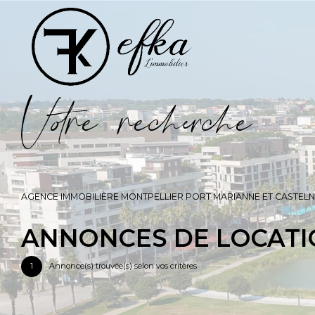
V
o
r
e
r
e
c
e
c
e
AGENCE IMMOBILIÈRE MONTPELLIER PORT MARIANNE ET CASTELN
ANNONCES DE LOCATI
1
Annonce(s) trouvée(s) selon vos critères