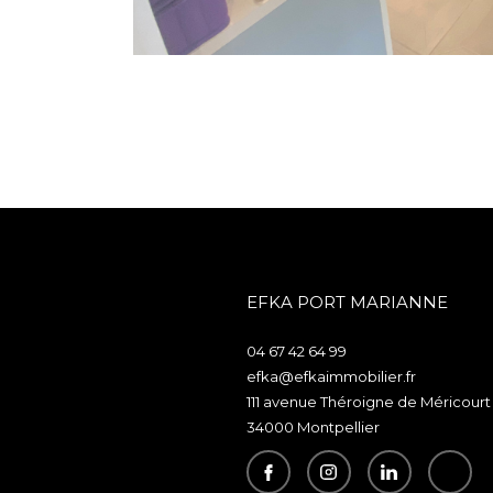
EFKA PORT MARIANNE
04 67 42 64 99
efka@efkaimmobilier.fr
111 avenue Théroigne de Méricourt
34000
montpellier