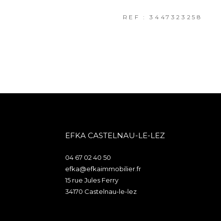
REF : 3447323258
EFKA CASTELNAU-LE-LEZ
04 67 02 40 50
efka@efkaimmobilier.fr
15 rue Jules Ferry
34170
castelnau-le-lez