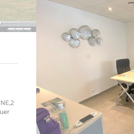
NE,2
uer